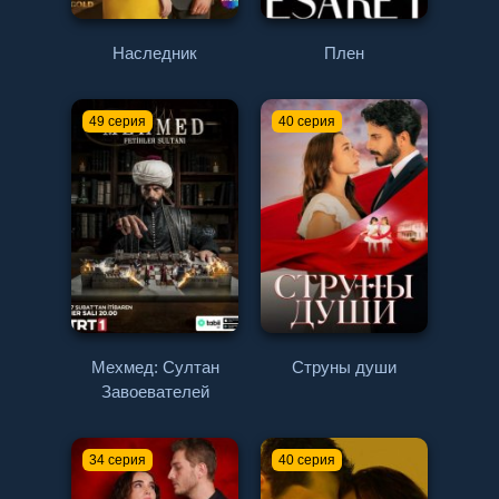
Наследник
Плен
49 серия
40 серия
Мехмед: Султан
Струны души
Завоевателей
34 серия
40 серия