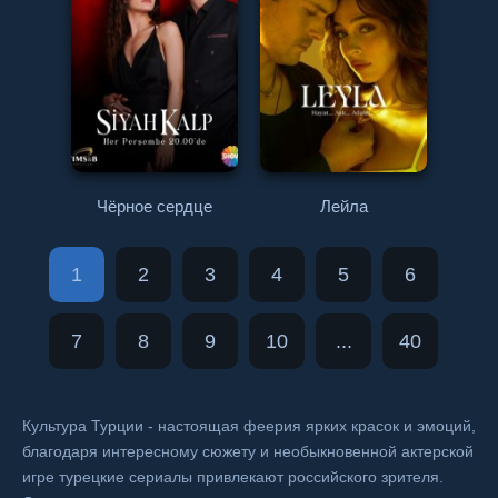
Чёрное сердце
Лейла
1
2
3
4
5
6
7
8
9
10
...
40
Культура Турции - настоящая феерия ярких красок и эмоций,
благодаря интересному сюжету и необыкновенной актерской
игре турецкие сериалы привлекают российского зрителя.