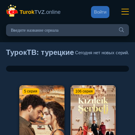
Turok
TVZ
.online
Войти
ТурокТВ: турецкие сериалы на рус
Сегодня нет новых серий.
5 серия
106 серия