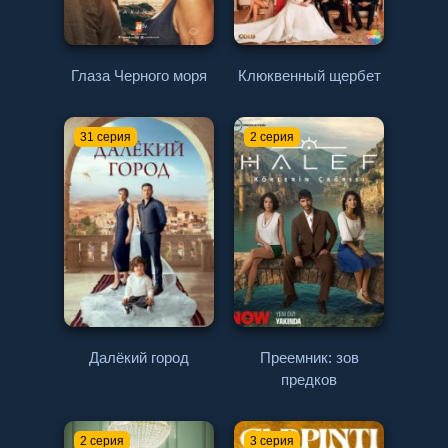
Глаза Черного моря
Клюквенный щербет
31 серия
2 серия
Далёкий город
Преемник: зов
предков
2 серия
3 серия