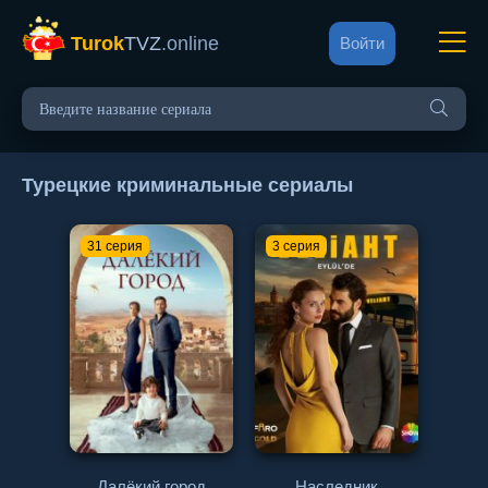
Turok
TVZ
.online
Войти
Турецкие криминальные сериалы
31 серия
3 серия
Далёкий город
Наследник