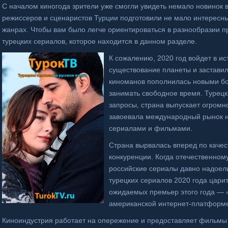
С началом киногода зрители уже смогли увидеть немало новинок
режиссеров и сценаристов Турции подготовили не мало интересны
жанрах. Чтобы вам было легче ориентироваться в разнообразии п
турецких сериалов, которое находится в данном разделе.
К сожалению, 2020 год войдет в и
существование планеты и застави
киноманов пополнилась новыми бо
занимать свободное время. Турец
запросы, страна выпускает огромн
завоевала международный рынок н
сериалами и фильмами.
Страна вырвалась вперед по качест
конкуренции. Когда отечественному
российские сериалы давно надоели
турецких сериалов 2020 года цари
ожидаемых премьер этого года — 
американской интернет-платформе 
Киноиндустрия работает на опережение и предоставляет фильмы