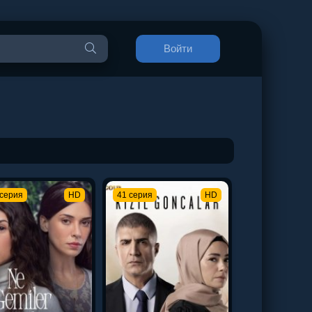
Войти
 серия
HD
41 серия
HD