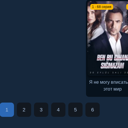
1 - 68 серия
Я не могу вписать
этот мир
1
2
3
4
5
6