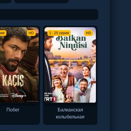
рия
HD
1 - 25 серия
HD
Побег
Балканская
колыбельная