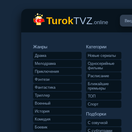
Turok
TVZ
.online
Жанры
Категории
Драма
Новые сериалы
Мелодрама
Односерийные
фильмы
Приключения
Расписание
Фэнтези
Ближайшие
Фантастика
премьеры
Триллер
ТОП
Военный
Спорт
История
Подборки
Комедия
С озвучкой
Боевик
С субтитрами