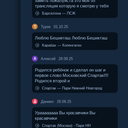
заметь пожалуйста это моя 55
трансляция которую я смотрю у тебя
Барселона — ПСЖ
Турок
01.10.25
Т
Люблю Бешикташ Люблю Бешикташ
Карабах — Копенгаген
Алексей
28.09.25
А
Родился ребëнок и сделал он шаг и
первое слово Московский Спартак!!!!
Родился второй и
Спартак — Пари Нижний Новгород
Даниил
28.09.25
Д
Ураааааааа Вы красавчики Вы
красавчики
Спартак (Москва) - Пари НН