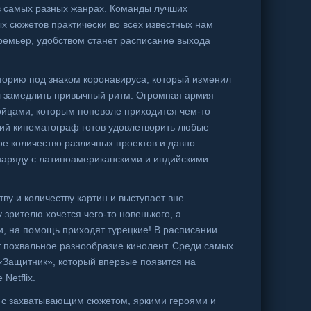
 в самых разных жанрах. Команды лучших
х сюжетов практически во всех известных нам
ремьер, удобством станет расписание выхода
сторию под знаком коронавируса, который изменил
л замедлить привычный ритм. Огромная армия
йцами, которым поневоле приходится чем-то
кий кинематограф готов удовлетворить любые
ое количество различных проектов и давно
аряду с латиноамериканскими и индийскими
ву и количеству картин и выступает вне
 зрителю хочется чего-то новенького, а
, на помощь приходят турецкие! В расписании
т похвальное разнообразие кинолент. Среди самых
«Защитник», который впервые появится на
Netflix.
 с захватывающим сюжетом, яркими героями и