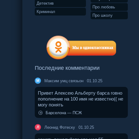
Детектив
Про любовь
Криминал
Про школу
Последние комментарии
Максим умц связьон
01.10.25
М
Привет Алексею Альберту барса говно
пополнение на 100 имя не известно(( не
могу понять
Барселона — ПСЖ
Леонид Фотеску
01.10.25
Л