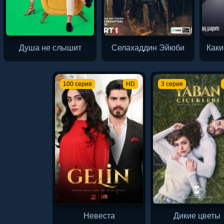
Душа не слышит
Селахаддин Эйюби
Каки
100 серия
HD
3 серия
Невеста
Дикие цветы