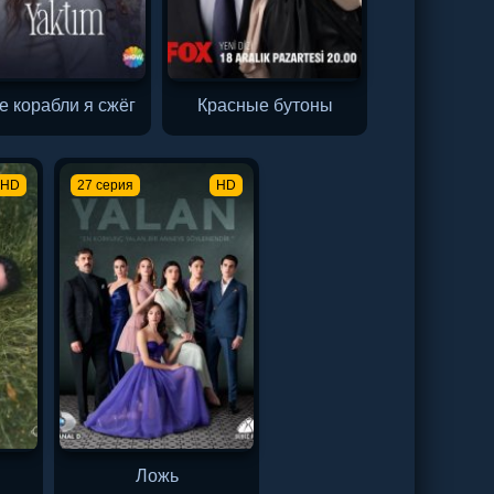
е корабли я сжёг
Красные бутоны
HD
27 серия
HD
Ложь