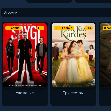
Вторник
16 серия
HD
1 - 84 серия
HD
8 се
Уважение
Три сестры