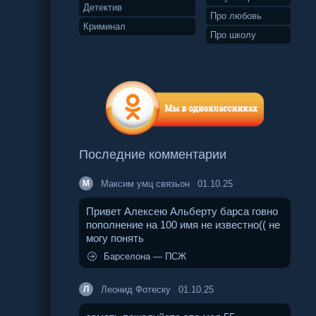
Детектив
Про любовь
Криминал
Про школу
Последние комментарии
Максим умц связьон
01.10.25
М
Привет Алексею Альберту барса говно
пополнение на 100 имя не известно(( не
могу понять
Барселона — ПСЖ
Леонид Фотеску
01.10.25
Л