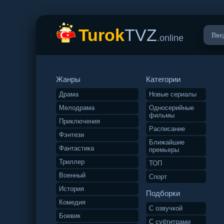
Turok
TVZ
.online
Жанры
Категории
Драма
Новые сериалы
Мелодрама
Односерийные
фильмы
Приключения
Расписание
Фэнтези
Ближайшие
Фантастика
премьеры
Триллер
ТОП
Военный
Спорт
История
Подборки
Комедия
С озвучкой
Боевик
С субтитрами