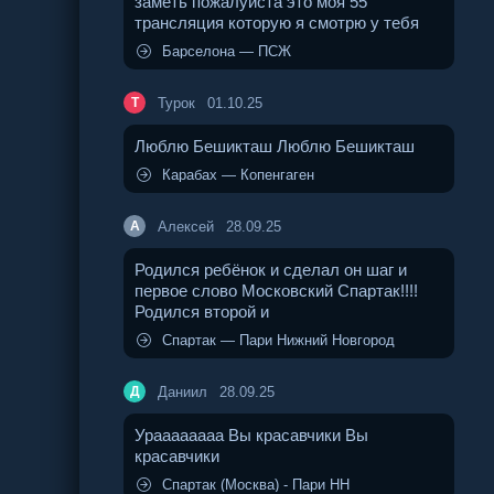
заметь пожалуйста это моя 55
трансляция которую я смотрю у тебя
Барселона — ПСЖ
Турок
01.10.25
Т
Люблю Бешикташ Люблю Бешикташ
Карабах — Копенгаген
Алексей
28.09.25
А
Родился ребëнок и сделал он шаг и
первое слово Московский Спартак!!!!
Родился второй и
Спартак — Пари Нижний Новгород
Даниил
28.09.25
Д
Ураааааааа Вы красавчики Вы
красавчики
Спартак (Москва) - Пари НН