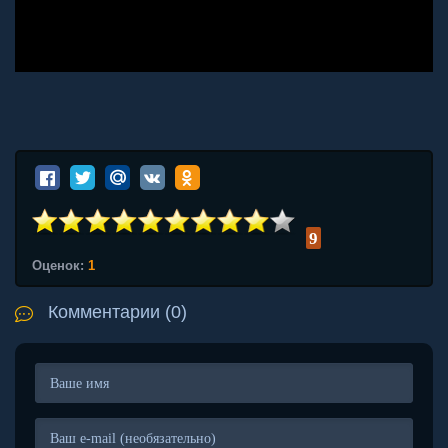
9
Оценок:
1
Комментарии (0)