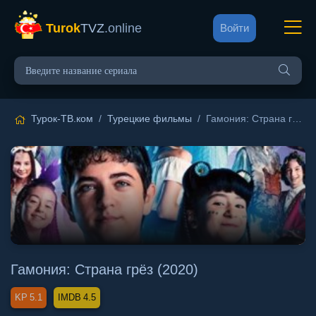
Turok
TVZ
.online
Войти
Турок-ТВ.ком
/
Турецкие фильмы
/ Гамония: Страна грёз
Гамония: Страна грёз (2020)
5.1
4.5