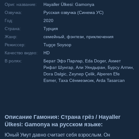
Ориг. название:
Hayaller Ülkesi: Gamonya
Озвучка:
Русская озвучка (Синема УС)
Год:
2020
Страна:
Турция
Жанр:
семейный, фэнтези, приключения
Режиссер:
Tugçe Soysop
Качество видео:
HD
В ролях:
Берат Эфэ Парлар, Eda Doger, Ахмет
Рифат Шунгар, Али Уяндыран, Бурсу Алтин,
Dora Dalgic, Zeynep Çelik, Alperen Efe
Esmer, Таха Сёнмезисик, Arda Tasarcan
Описание Гамония: Страна грёз / Hayaller
Ülkesi: Gamonya на русском языке:
Юный Умут давно считает себя взрослым. Он