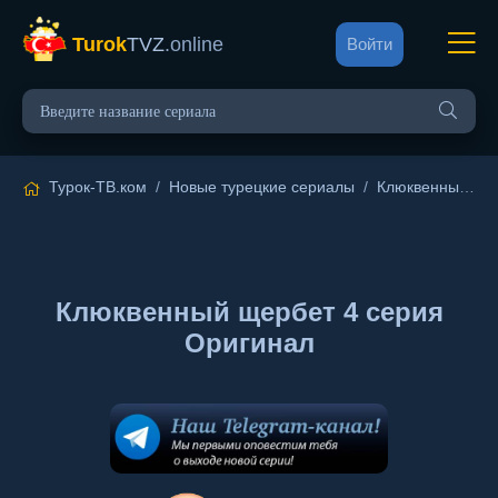
Turok
TVZ
.online
Войти
Турок-ТВ.ком
/
Новые турецкие сериалы
/
Клюквенный щербет
Клюквенный щербет 4 серия
Оригинал