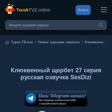
Turok
TVZ
.online
Войти
Турок-ТВ.ком
/
Новые турецкие сериалы
/
Клюквенный щербет
Клюквенный щербет 27 серия
русская озвучка SesDizi