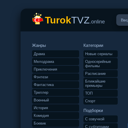
Turok
TVZ
.online
Жанры
Категории
Драма
Новые сериалы
Мелодрама
Односерийные
фильмы
Приключения
Расписание
Фэнтези
Ближайшие
Фантастика
премьеры
Триллер
ТОП
Военный
Спорт
История
Подборки
Комедия
С озвучкой
Боевик
С субтитрами