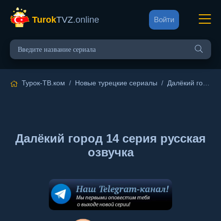
Turok
TVZ
.online
Войти
Турок-ТВ.ком
/
Новые турецкие сериалы
/
Далёкий город
/
Далёкий город 14 серия русская
озвучка