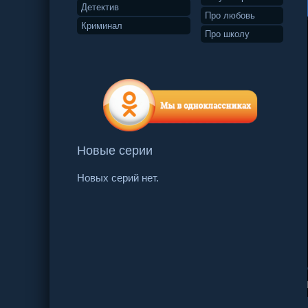
Детектив
Про любовь
Криминал
Про школу
Новые серии
Новых серий нет.
23 серия
24 серия
25 серия
26 се