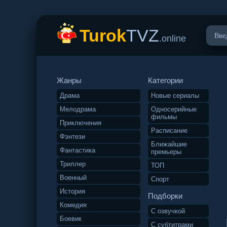
Turok
TVZ
.online
Жанры
Категории
Драма
Новые сериалы
Мелодрама
Односерийные
фильмы
Приключения
Расписание
Фэнтези
Ближайшие
Фантастика
премьеры
Триллер
ТОП
Военный
Спорт
История
Подборки
Комедия
С озвучкой
Боевик
С субтитрами