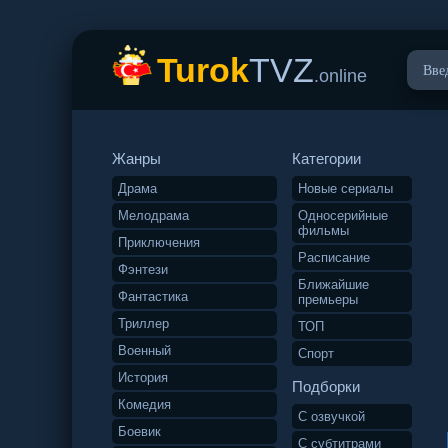
Turok
TVZ
.online
Жанры
Категории
Драма
Новые сериалы
Мелодрама
Односерийные
фильмы
Приключения
Расписание
Фэнтези
Ближайшие
Фантастика
премьеры
Триллер
ТОП
Военный
Спорт
История
Подборки
Комедия
С озвучкой
Боевик
С субтитрами