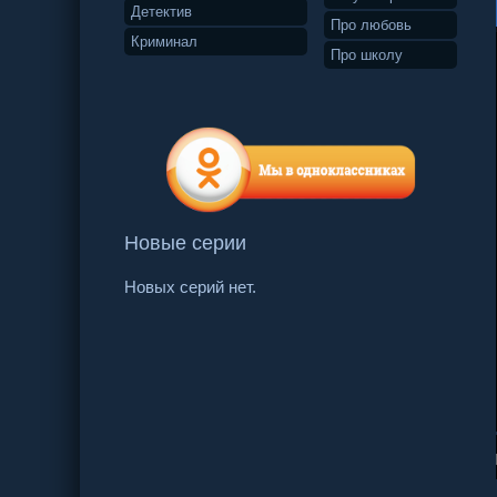
Детектив
Про любовь
Криминал
Про школу
Новые серии
Новых серий нет.
23 серия
24 серия
25 серия
26 се