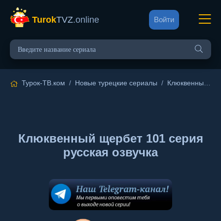
Turok
TVZ
.online
Войти
Турок-ТВ.ком
/
Новые турецкие сериалы
/
Клюквенный щербет
Клюквенный щербет 101 серия
русская озвучка