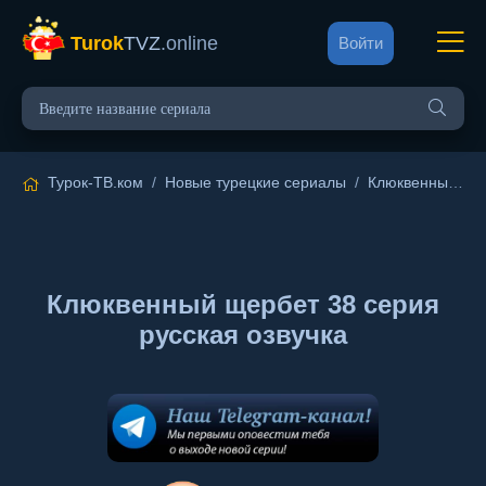
Turok
TVZ
.online
Войти
Турок-ТВ.ком
/
Новые турецкие сериалы
/
Клюквенный щербет
Клюквенный щербет 38 серия
русская озвучка