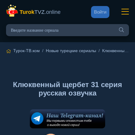
Turok
TVZ
.online
Войти
Турок-ТВ.ком
/
Новые турецкие сериалы
/
Клюквенный щербет
Клюквенный щербет 31 серия
русская озвучка