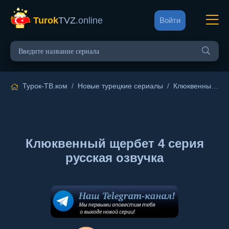
Turok
TVZ
.online
Войти
Турок-ТВ.ком
/
Новые турецкие сериалы
/
Клюквенный щербет
Клюквенный щербет 4 серия
русская озвучка