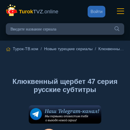
Turok
TVZ
.online
Войти
Турок-ТВ.ком
/
Новые турецкие сериалы
/
Клюквенный щербет
Клюквенный щербет 47 серия
русские субтитры