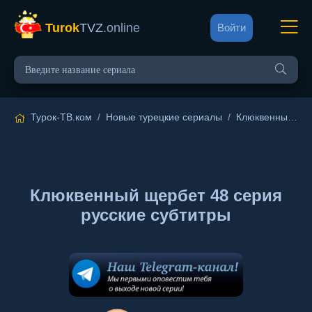
Turok
TVZ
.online
Войти
Турок-ТВ.ком
/
Новые турецкие сериалы
/
Клюквенный щербет
Клюквенный щербет 48 серия
русские субтитры