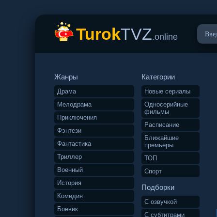
Turok
TVZ
.online
Жанры
Категории
Драма
Новые сериалы
Мелодрама
Односерийные
фильмы
Приключения
Расписание
Фэнтези
Ближайшие
Фантастика
премьеры
Триллер
ТОП
Военный
Спорт
История
Подборки
Комедия
С озвучкой
Боевик
С субтитрами