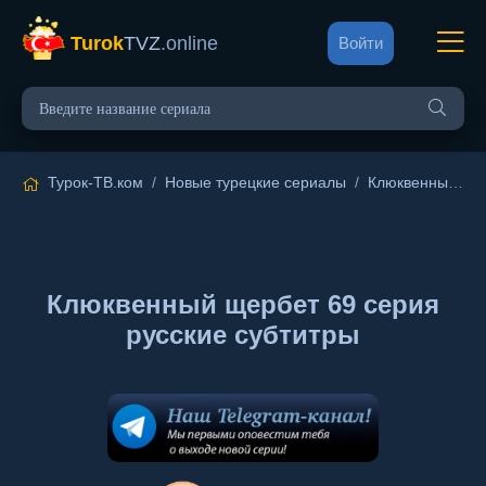
Turok
TVZ
.online
Войти
Турок-ТВ.ком
/
Новые турецкие сериалы
/
Клюквенный щербет
Клюквенный щербет 69 серия
русские субтитры