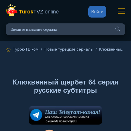
Turok
TVZ
.online
Войти
Турок-ТВ.ком
/
Новые турецкие сериалы
/
Клюквенный щербет
Клюквенный щербет 64 серия
русские субтитры