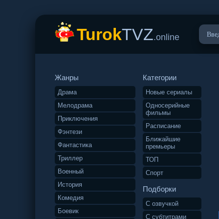
Turok
TVZ
.online
Жанры
Категории
Драма
Новые сериалы
Мелодрама
Односерийные
фильмы
Приключения
Расписание
Фэнтези
Ближайшие
Фантастика
премьеры
Триллер
ТОП
Военный
Спорт
История
Подборки
Комедия
С озвучкой
Боевик
С субтитрами