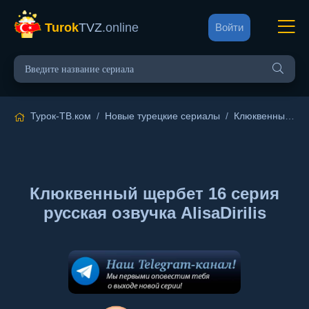
Turok
TVZ
.online
Войти
Турок-ТВ.ком
/
Новые турецкие сериалы
/
Клюквенный щербет
Клюквенный щербет 16 серия
русская озвучка AlisaDirilis