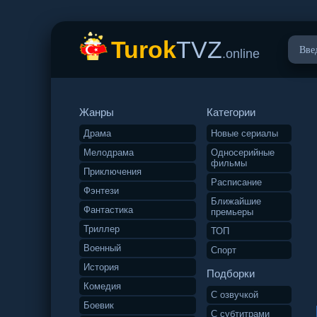
Turok
TVZ
.online
Жанры
Категории
Драма
Новые сериалы
Мелодрама
Односерийные
фильмы
Приключения
Расписание
Фэнтези
Ближайшие
Фантастика
премьеры
Триллер
ТОП
Военный
Спорт
История
Подборки
Комедия
С озвучкой
Боевик
С субтитрами