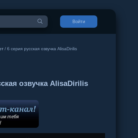
Войти
ет
/ 6 серия русская озвучка AlisaDirilis
ая озвучка AlisaDirilis