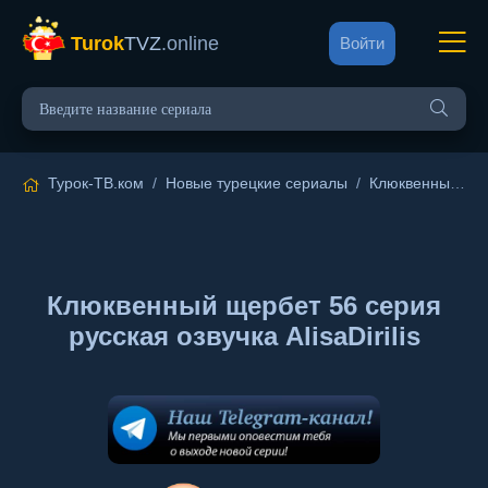
Turok
TVZ
.online
Войти
Турок-ТВ.ком
/
Новые турецкие сериалы
/
Клюквенный щербет
Клюквенный щербет 56 серия
русская озвучка AlisaDirilis