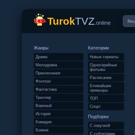
Turok
TVZ
.online
Жанры
Категории
Драма
Новые сериалы
Мелодрама
Односерийные
фильмы
Приключения
Расписание
Фэнтези
Ближайшие
Фантастика
премьеры
Триллер
ТОП
Военный
Спорт
История
Подборки
Комедия
С озвучкой
Боевик
С субтитрами