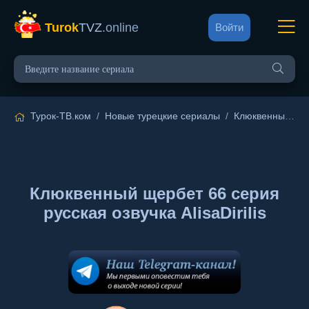
Turok
TVZ
.online
Войти
Турок-ТВ.ком
/
Новые турецкие сериалы
/
Клюквенный щербет
Клюквенный щербет 66 серия
русская озвучка AlisaDirilis