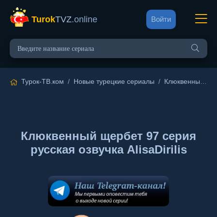
Turok
TVZ
.online
Войти
Турок-ТВ.ком
/
Новые турецкие сериалы
/
Клюквенный щербет
Клюквенный щербет 97 серия
русская озвучка AlisaDirilis