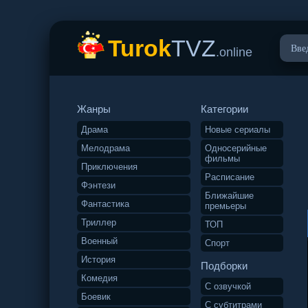
Turok
TVZ
.online
Жанры
Категории
Драма
Новые сериалы
Мелодрама
Односерийные
фильмы
Приключения
Расписание
Фэнтези
Ближайшие
Фантастика
премьеры
Триллер
ТОП
Военный
Спорт
История
Подборки
Комедия
С озвучкой
Боевик
С субтитрами