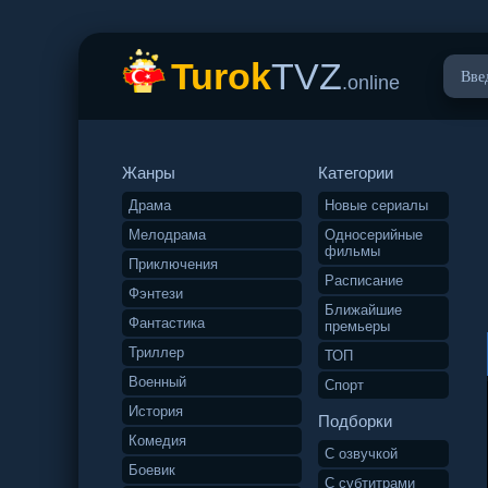
Turok
TVZ
.online
Жанры
Категории
Драма
Новые сериалы
Мелодрама
Односерийные
фильмы
Приключения
Расписание
Фэнтези
Ближайшие
Фантастика
премьеры
Триллер
ТОП
Военный
Спорт
История
Подборки
Комедия
С озвучкой
Боевик
С субтитрами