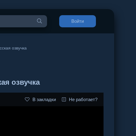
Войти
сская озвучка
кая озвучка
В закладки
Не работает?