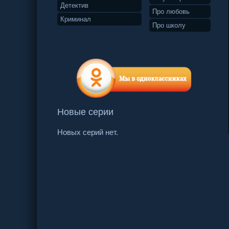
Детектив
Про любовь
Криминал
Про школу
Новые серии
Новых серий нет.
51 серия
52 серия
53 серия