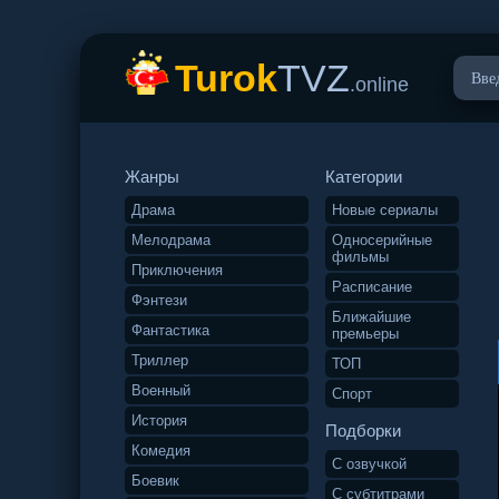
Turok
TVZ
.online
Жанры
Категории
Драма
Новые сериалы
Мелодрама
Односерийные
фильмы
Приключения
Расписание
Фэнтези
Ближайшие
Фантастика
премьеры
Триллер
ТОП
Военный
Спорт
История
Подборки
Комедия
С озвучкой
Боевик
С субтитрами