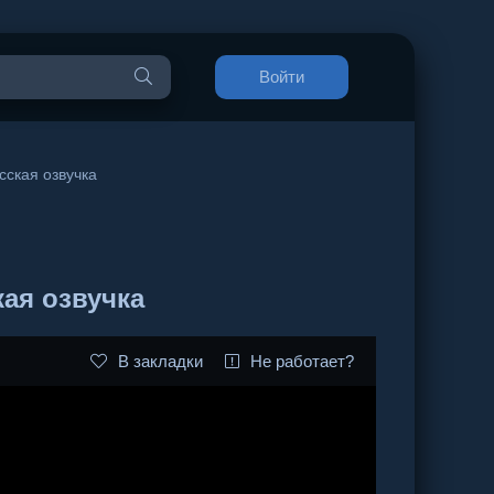
Войти
сская озвучка
кая озвучка
В закладки
Не работает?